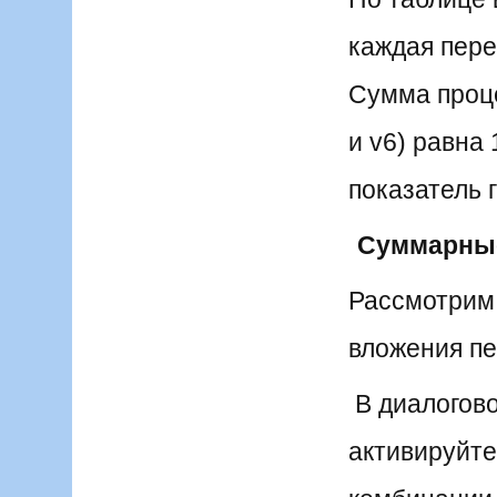
каждая пере
Сумма проце
и v6) равна
показатель г
Суммарные
Рассмотрим
вложения п
В диалогово
активируйте