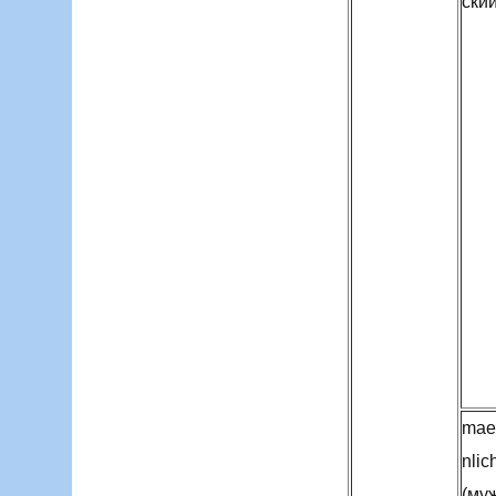
ский
mae
nlic
(му