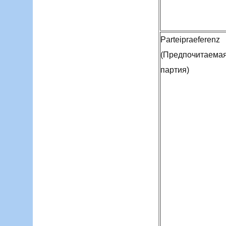
Parteipraeferenz
(Предпочитаема
партия)