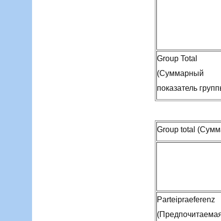
Group Total
(Суммарный
показатель групп
Group total (Сум
Parteipraeferenz
(Предпочитаема