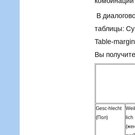
комбинации 
В диалогово
таблицы: С
Table-margi
Вы получит
Gesc-hlecht
Wei
(Пол)
lich
(же