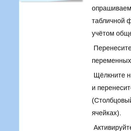
опрашиваемы
табличной ф
учётом общ
Перенесите
переменных
Щёлкните на 
и перенесит
(Столбцовый 
ячейках).
Активируйте