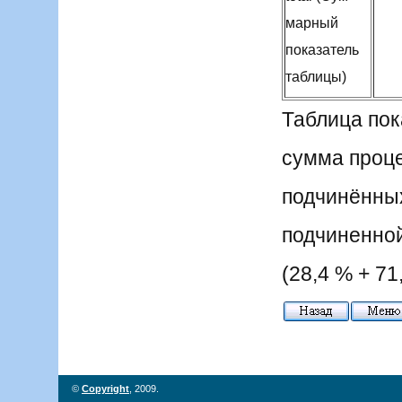
марный
показатель
таблицы)
Таблица пок
сумма проц
подчинённы
подчиненной
(28,4 % + 71
©
Copyright
, 2009.