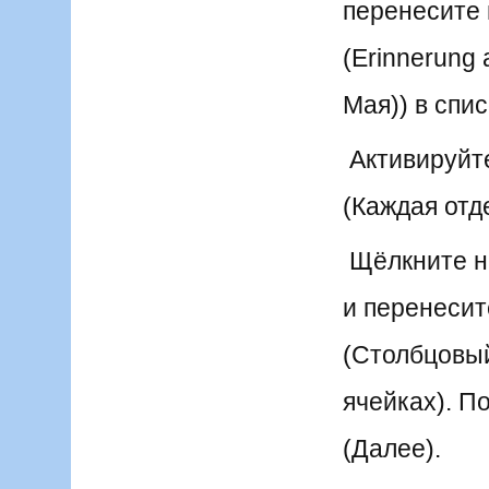
перенесите 
(Erinnerung 
Мая)) в спи
Активируйте
(Каждая отд
Щёлкните на 
и перенесит
(Столбцовый 
ячейках). П
(Далее).