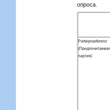
опроса.
Parteipraeferenz
(Предпочитаема
партия)