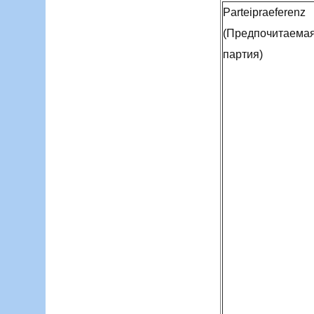
Parteipraeferenz
(Предпочитаема
партия)