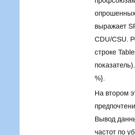
профсоюзам
опрошенных 
выражает SP
CDU/CSU. Р
строке Tabl
показатель)
%}.
На втором э
предпочтения
Вывод данны
частот по у