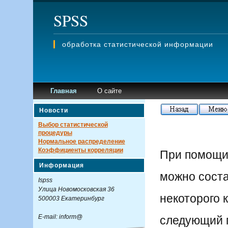
SPSS
обработка статистической информации
Главная
О сайте
Новости
Выбор статистической
процедуры
Нормальное распределение
Коэффициенты корреляции
При помощи
Информация
можно сост
Ispss
Улица Новомосковская 36
некоторого 
500003 Екатеринбург
E-mail: inform@
следующий 