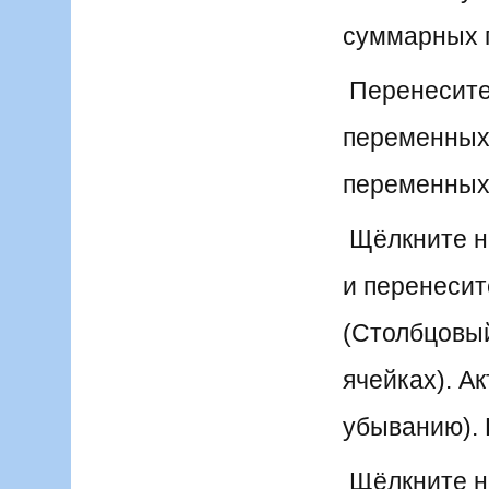
суммарных п
Перенесите
переменных,
переменных
Щёлкните на 
и перенесит
(Столбцовый 
ячейках). А
убыванию). 
Щёлкните на