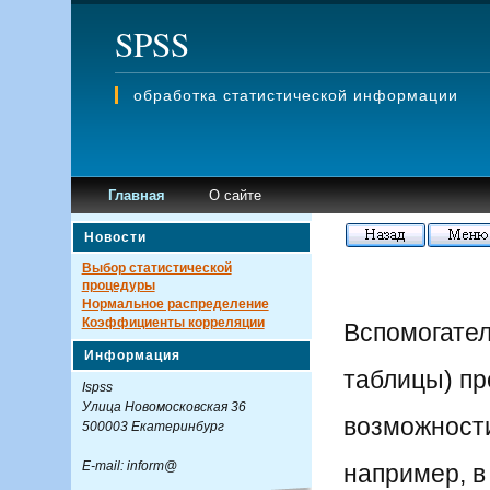
SPSS
обработка статистической информации
Главная
О сайте
Новости
Выбор статистической
процедуры
Нормальное распределение
Коэффициенты корреляции
Вспомогател
Информация
таблицы) п
Ispss
Улица Новомосковская 36
возможности
500003 Екатеринбург
E-mail: inform@
например, в