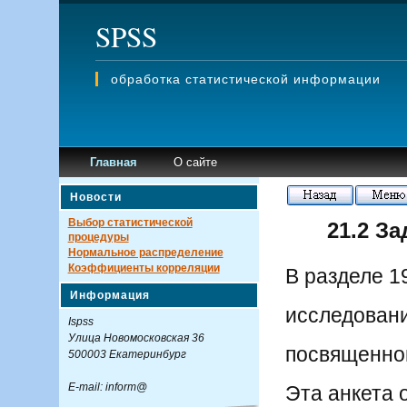
SPSS
обработка статистической информации
Главная
О сайте
Новости
Выбор статистической
21.2 З
процедуры
Нормальное распределение
Коэффициенты корреляции
В разделе 1
Информация
исследовани
Ispss
Улица Новомосковская 36
посвященног
500003 Екатеринбург
E-mail: inform@
Эта анкета 