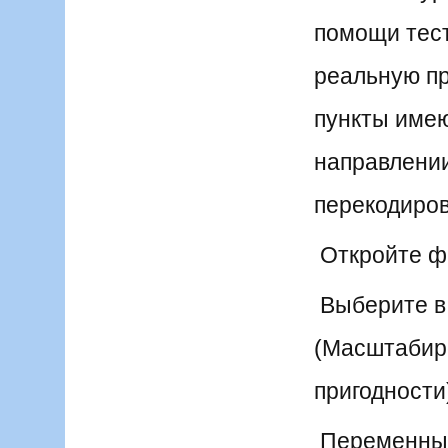
помощи тест
реальную пр
пункты имею
направлении
перекодировк
Откройте фа
Выберите в 
(Масштабиров
пригодности
Переменные f1