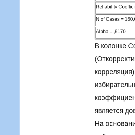
Reliability Coeffic
N of Cases = 160,
Alpha = ,8170
В колонке Co
(Откоррект
корреляция
избирательн
коэффициент
является до
На основан