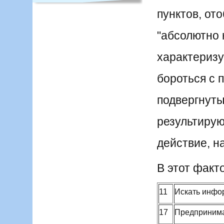
пунктов, от
"абсолютно 
характеризу
бороться с 
подвергнуты
результирую
действие, н
В этот фак
11
Искать инфо
17
Предпринима