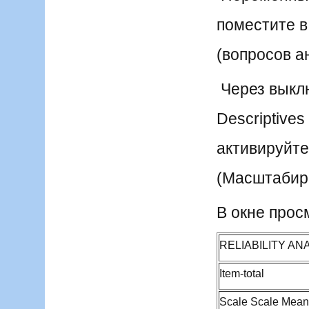
поместите в
(вопросов а
Через выключ
Descriptives
активируйте 
(Масштабиро
В окне прос
RELIABILITY
ANA
Item-total
Scale Scale Mean V