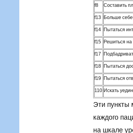
f8
Составить пл
f13
Больше себе
f14
Пытаться ин
f15
Решиться на 
f17
Подбадриват
f18
Пытаться до
f19
Пытаться от
110
Искать уеди
Эти пункты 
каждого пац
на шкале ур