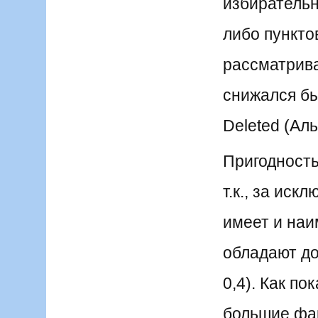
избирательн
либо пункто
рассматрив
снижался бы,
Deleted (Аль
Пригодность
т.к., за иск
имеет и наи
обладают д
0,4). Как п
большие фак