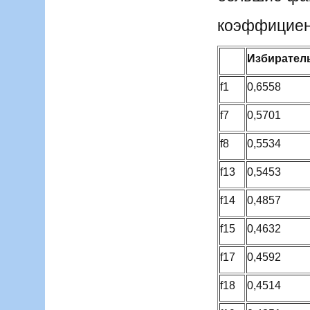
коэффициен
Избирател
f1
0,6558
f7
0,5701
f8
0,5534
f13
0,5453
f14
0,4857
f15
0,4632
f17
0,4592
f18
0,4514