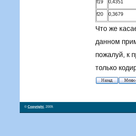
f19
0,4351
f20
0,3679
Что же каса
данном прим
пожалуй, к 
только кодир
©
Copyright
, 2009.